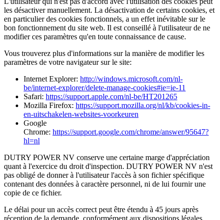
L'utilisateur qui n'est pas d'accord avec l'utilisation des cookies peut
les désactiver manuellement. La désactivation de certains cookies, et
en particulier des cookies fonctionnels, a un effet inévitable sur le
bon fonctionnement du site web. Il est conseillé à l'utilisateur de ne
modifier ces paramètres qu'en toute connaissance de cause.
Vous trouverez plus d'informations sur la manière de modifier les
paramètres de votre navigateur sur le site:
Internet Explorer:
http://windows.microsoft.com/nl-
be/internet-explorer/delete-manage-cookies#ie=ie-11
Safari:
https://support.apple.com/nl-be/HT201265
Mozilla Firefox:
https://support.mozilla.org/nl/kb/cookies-in-
en-uitschakelen-websites-voorkeuren
Google
Chrome:
https://support.google.com/chrome/answer/95647?
hl=nl
DUTRY POWER NV conserve une certaine marge d'appréciation
quant à l'exercice du droit d'inspection. DUTRY POWER NV n'est
pas obligé de donner à l'utilisateur l'accès à son fichier spécifique
contenant des données à caractère personnel, ni de lui fournir une
copie de ce fichier.
Le délai pour un accès correct peut être étendu à 45 jours après
réception de la demande, conformément aux dispositions légales.