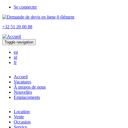
Aller
Se connecter
au
0 élément
contenu
principal
+32 51 20 00 88
Toggle navigation
en
nl
fr
Accueil
Vacatures
À propos de nous
Nouvelles
Emplacements
Location
Vente
Occasion
Service